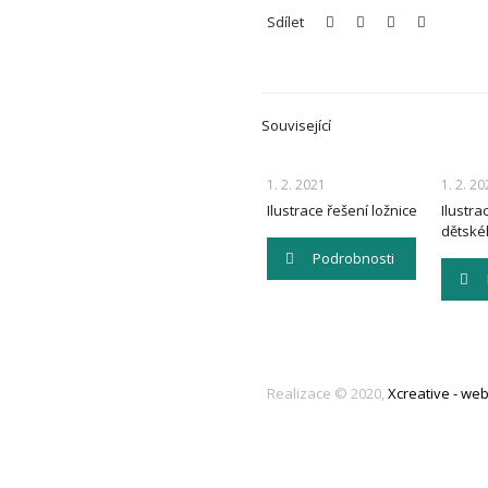
Sdílet
Související
1. 2. 2021
1. 2. 20
Ilustrace řešení ložnice
Ilustra
dětské
Podrobnosti
Realizace © 2020,
Xcreative - we